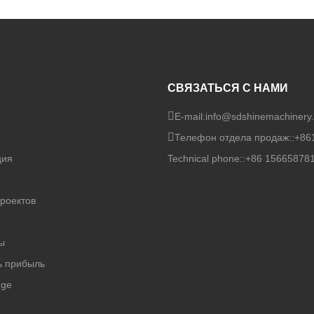
СВЯЗАТЬСЯ С НАМИ
E-mail:
info@sdshinemachinery
Телефон отдела продаж::
+86
ция
Technical phone::
+86 15665878
роектов
и
ы
ь прибыль
dge