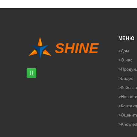
МЕНЮ
>
Дом
>
О нас
>
Продук
>
Видео
>
Кейсы п
>
Новост
>
Контакт
>
Оценит
>
Knowle