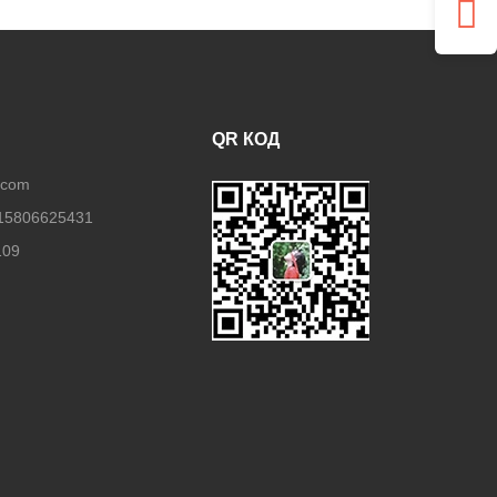
QR КОД
.com
15806625431
109