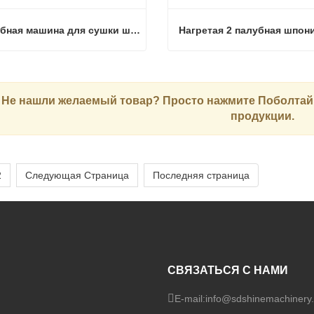
6 палубная машина для сушки шпона
6 палубная машина для сушки шпона
аться сейчас
Связаться сейчас
Не нашли желаемый товар? Просто нажмите
Поболтай
продукции.
2
Следующая Страница
Последняя страница
СВЯЗАТЬСЯ С НАМИ
E-mail:
info@sdshinemachinery