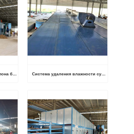
4 палубная сушилка для шпона биомассы
Система удаления влажности сушилки для шпона
4 палубная сушилка для шпона биомассы
Система удаления влажности сушилки для шпона
Связаться сейчас