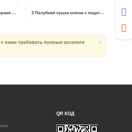
Нагретая 2 палубная шпонирная сушилка с подогревом природного газа
2 Палубная сушка шпона с подогревом паром
Нагретая 2 палубная шпонирная сушилка с подогревом природного газа
2 Палубная сушка шпона с подогревом паром
Связаться сейчас
×
 с нами
требовать полные каталоги
QR КОД
.com