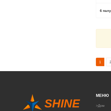
Связ
1
МЕНЮ
>
Дом