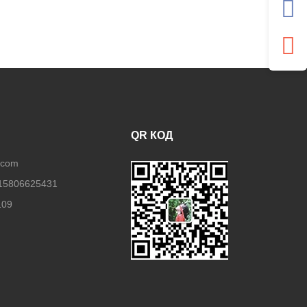
QR КОД
.com
15806625431
109