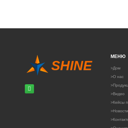
МЕНЮ
>
Дом
>
О нас
>
Продук
>
Видео
>
Кейсы п
>
Новост
>
Контакт