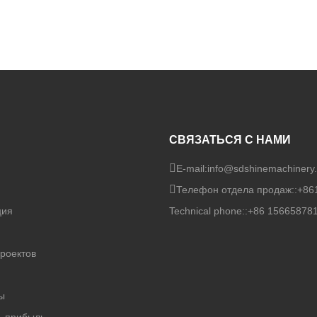
СВЯЗАТЬСЯ С НАМИ
E-mail:
info@sdshinemachinery
Телефон отдела продаж::
+86
ция
Technical phone::
+86 15665878
роектов
и
ы