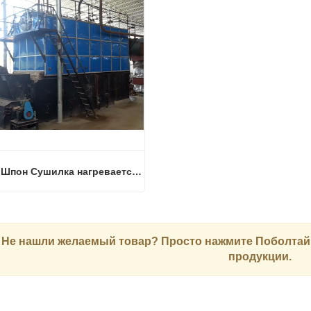
4Deck Шпон Сушилка нагревается паром
4Deck Шпон Сушилка нагревается паром
аться сейчас
Не нашли желаемый товар? Просто нажмите
Поболтай
продукции.